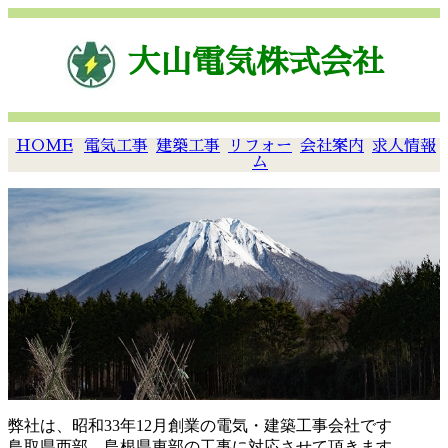
大山電気株式会社
HOME
電気工事
建築工事
リフォー
会社案内
求人情報
ム
弊社は、昭和33年12月創業の電気・建築工事会社です
鳥取県西部、島根県東部の工事に対応させて頂きます